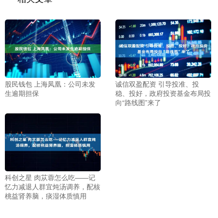
股民钱包 上海凤凰：公司未发
诚信双盈配资 引导投准、投
生逾期担保
稳、投好，政府投资基金布局投
向“路线图”来了
科创之星 肉苁蓉怎么吃——记
忆力减退人群宜炖汤调养，配核
桃益肾养脑，痰湿体质慎用