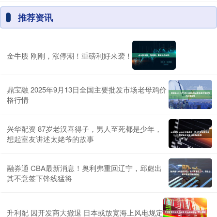
推荐资讯
金牛股 刚刚，涨停潮！重磅利好来袭！
鼎宝融 2025年9月13日全国主要批发市场老母鸡价
格行情
兴华配资 87岁老汉喜得子，男人至死都是少年，
想起室友讲述太姥爷的故事
融券通 CBA最新消息！奥利弗重回辽宁，邱彪出
其不意签下锋线猛将
升利配 因开发商大撤退 日本或放宽海上风电规定