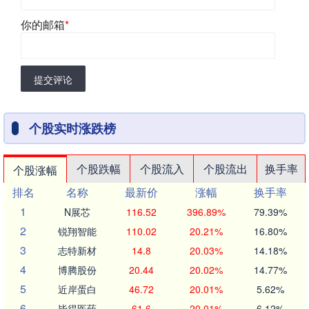
你的邮箱
*
提交评论
个股实时涨跌榜
个股跌幅
个股流入
个股流出
换手率
个股涨幅
排名
名称
最新价
涨幅
换手率
1
N展芯
116.52
396.89%
79.39%
2
锐翔智能
110.02
20.21%
16.80%
3
志特新材
14.8
20.03%
14.18%
4
博腾股份
20.44
20.02%
14.77%
5
近岸蛋白
46.72
20.01%
5.62%
6
毕得医药
61.6
20.01%
6.12%