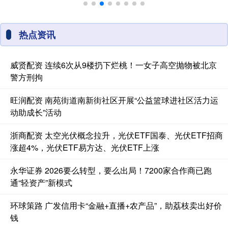
热点资讯
威贤配资 连续6次从9楼扔下烂桃！一女子高空抛物被北京
警方刑拘
旺润配资 南苑街道南新街社区开展“公益篮球进社区活力运
动助成长”活动
浙商配资 太空光伏概念拉升，光伏ETF国泰、光伏ETF招商
涨超4%，光伏ETF易方达、光伏ETF上涨
永华证券 2026要么转型，要么出局！7200家合作商已跑
通“轻资产”新模式
环球策路 广发信用卡“金融+直播+农产品”，助荔枝卖出好价
钱