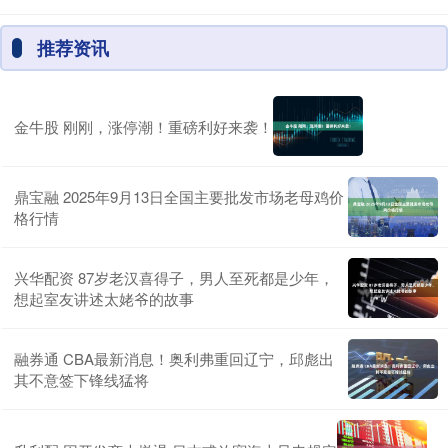
推荐资讯
金牛股 刚刚，涨停潮！重磅利好来袭！
鼎宝融 2025年9月13日全国主要批发市场老母鸡价
格行情
兴华配资 87岁老汉喜得子，男人至死都是少年，
想起室友讲述太姥爷的故事
融券通 CBA最新消息！奥利弗重回辽宁，邱彪出
其不意签下锋线猛将