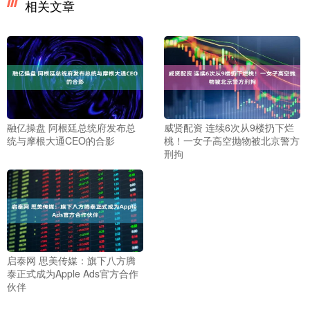
相关文章
融亿操盘 阿根廷总统府发布总
威贤配资 连续6次从9楼扔下烂
统与摩根大通CEO的合影
桃！一女子高空抛物被北京警方
刑拘
启泰网 思美传媒：旗下八方腾
泰正式成为Apple Ads官方合作
伙伴