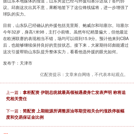
据山东本地媒体的报道，山东男篮已经与外援珀塞尔达成了签约协
议。邱彪这次出其不意，果断地签下了这位锋线猛将，进一步增强了
球队的实力。
目前，山东队已经确认的外援包括克里斯、鲍威尔和珀塞尔。珀塞尔
今年32岁，身高1米98，主打小前锋。虽然年纪稍显偏大，但他最近
在欧洲联赛的表现相当不错，场均可以得到15.9分。预计他来到CBA
后，也能够继续保持良好的竞技状态。接下来，大家期待邱彪能通过
这次引援帮助山东队提升整体实力，看看他选外援的眼光如何。
发布于：天津市
亿配资提示：文章来自网络，不代表本站观点。
上一篇：
拿柜配资 伊朗总统就最高领袖遇袭身亡发表声明 称将追
究相关责任
下一篇：
简配资 上期能源所调整原油等期货相关合约涨跌停板幅
度和交易保证金比例