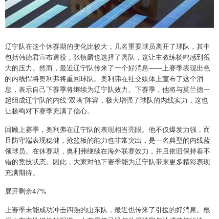
辽宁队在这个休赛期的变化比较大，几名重要球员离开了球队，其中
包括韩德君宣布退役，张镇麟也选择了离队，这让主教练杨鸣感到很
大的压力。然而，最近辽宁队传来了一个好消息——上赛季表现出色
的内线悍将奥利弗将重回球队。奥利弗在社交媒体上宣布了这个消
息，表示自己下赛季将继续为辽宁队效力。下赛季，他将与莫兰德一
起组成辽宁队的内线“双塔”阵容，极大增强了球队的内线实力，这也
让杨鸣对下赛季充满了信心。
回顾上赛季，奥利弗在辽宁队的表现相当亮眼。他不仅爆发力强，而
且防守端表现稳健，抢篮板的能力也非常突出，是一名典型的内线蓝
领球员。在休赛期，奥利弗继续在海外联赛效力，并且依旧保持着不
错的竞技状态。因此，大家对他下赛季能为辽宁队带来更多精彩表现
充满期待。
展开剩余47%
上赛季未能成功冲击四强的山东队，最近也传来了引援的好消息。根