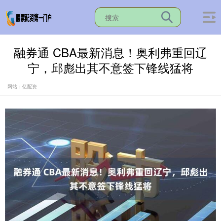
融券通 CBA最新消息！奥利弗重回辽
宁，邱彪出其不意签下锋线猛将
网站：亿配资