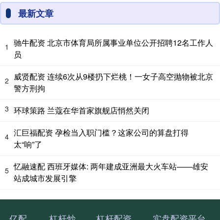
最新文章
驰牛配资 北京市体育局所属事业单位公开招聘12名工作人
1
员
威贤配资 连续6次从9楼扔下烂桃！一女子高空抛物被北京
2
警方刑拘
3
环球策路 兰蔻在华首家旗舰店悄然关闭
汇巨福配资 孕检当入职门槛？这家公司的算盘打得
4
太“响”了
忆融速配 西班牙媒体: 两年建成亚洲最大火车站——雄安
5
站成城市发展引擎
亿配
杠杆炒
杠杆配资
实盘配资平台