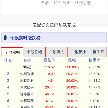
查看：
152
分类：
杠杆炒股
元....
亿配资文章已加载完成
个股实时涨跌榜
个股跌幅
个股流入
个股流出
换手率
个股涨幅
排名
名称
最新价
涨幅
换手率
1
N展芯
116.52
396.89%
79.39%
2
锐翔智能
110.02
20.21%
16.80%
3
志特新材
14.8
20.03%
14.18%
4
博腾股份
20.44
20.02%
14.77%
5
近岸蛋白
46.72
20.01%
5.62%
6
毕得医药
61.6
20.01%
6.12%
7
五洲医疗
83.62
20.01%
18.37%