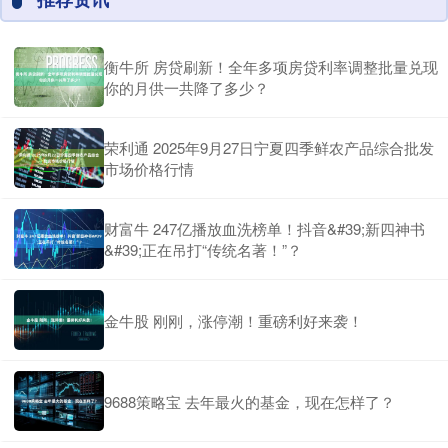
衡牛所 房贷刷新！全年多项房贷利率调整批量兑现
你的月供一共降了多少？
荣利通 2025年9月27日宁夏四季鲜农产品综合批发
市场价格行情
财富牛 247亿播放血洗榜单！抖音&#39;新四神书
&#39;正在吊打“传统名著！”？
金牛股 刚刚，涨停潮！重磅利好来袭！
9688策略宝 去年最火的基金，现在怎样了？