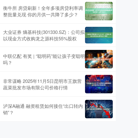
衡牛所 房贷刷新！全年多项房贷利率调
整批量兑现 你的月供一共降了多少？
大业证券 熵基科技(301330.SZ)：公司拟
以现金方式收购龙之源科技55%股权
中联亿配 有奖 | “聪明药”能让孩子变聪明
吗？
非常谋略 2025年11月5日昆明市王旗营
蔬菜批发市场有限公司价格行情
泸深A融通 融资租赁如何接住“出口转内
销”？