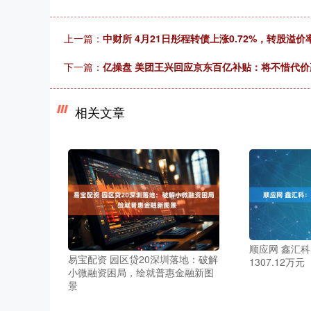
上一篇：
中财所 4月21日彤程转债上涨0.72%，转股溢价率3
下一篇：
亿操盘 美团王兴回应京东百亿补贴：将不惜代价
相关文章
顺应网 鑫汇科
易宝配资 园区贷20深圳落地：破解
1307.12万元
小微融资困局，绘就普惠金融新图
景