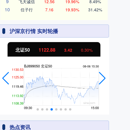
9
飞天诚信
12.56
19.96%
8.49%
10
任子行
7.16
19.93%
31.42%
沪深京行情 实时轮播
北证50
1122.88
创
3.42
0.30%
热点资讯