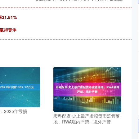
1.81%
赢得竞争
：2025年亏损
宏粤配资 史上最严虚拟货币监管落
地，RWA境内严禁、境外严管