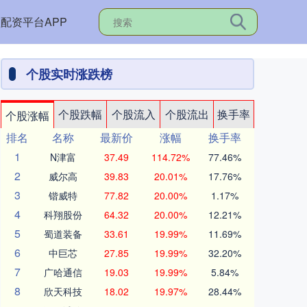
配资平台APP
个股实时涨跌榜
个股跌幅
个股流入
个股流出
换手率
个股涨幅
排名
名称
最新价
涨幅
换手率
1
N津富
37.49
114.72%
77.46%
2
威尔高
39.83
20.01%
17.76%
3
锴威特
77.82
20.00%
1.17%
4
科翔股份
64.32
20.00%
12.21%
5
蜀道装备
33.61
19.99%
11.69%
6
中巨芯
27.85
19.99%
32.20%
7
广哈通信
19.03
19.99%
5.84%
8
欣天科技
18.02
19.97%
28.44%