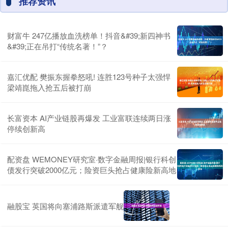
推荐资讯
财富牛 247亿播放血洗榜单！抖音&#39;新四神书
&#39;正在吊打“传统名著！”？
嘉汇优配 樊振东握拳怒吼! 连胜123号种子太强悍
梁靖崑拖入抢五后被打崩
长富资本 AI产业链股再爆发 工业富联连续两日涨
停续创新高
配资盘 WEMONEY研究室·数字金融周报|银行科创
债发行突破2000亿元；险资巨头抢占健康险新高地
融股宝 英国将向塞浦路斯派遣军舰